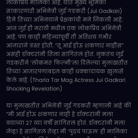
लोकप्रिय मालिका आहे. यात मुख्य भूमिका
साकारणारी अभिनेत्री जुई गडकरी (Jui Gadkari)
हिने तिच्या अभिनयाने प्रेक्षकांची मने जिंकली आहे.
आज जुई ही मराठी मधील एक लोकप्रिय अभिनेत्री
आहे. पण काही महिन्यांपूर्वी ती अतिशय गंभीर
आजाराने त्रस्त होती. “तू आई होऊ शकणार नाहीस”
असंही डॉक्टरांनी तिला सांगितलं होतं. नुकतंच जुई
गडकरीने ‘लोकमत फिल्मी’ला दिलेल्या मुलाखतीत
तिच्या आजारपणाबद्दल काही धक्कादायक खुलासे
केले आहे. (Tharla Tar Mag Actress Jui Gadkari
Shocking Revelation)
या मुलाखतीत अभिनेत्री जुई गडकरी म्हणाली आहे की
“मी आई होऊ शकणार नाही हे डॉक्टरांनी मला
वयाच्या 27 व्या वर्षी सांगितलं होतं. डॉक्टरांनी मला
जेव्हा हे सांगितलं तेव्हा मी ‘पुढचं पाऊल’ ही मालिका