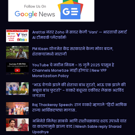
e
t
t
T
d
b
a
t
u
o
g
e
b
Arattai नंतर Zoho ने सादर केली ‘Vani’ — भारताची स्मार्ट
o
r
r
e
AI टीमवर्क प्लॅटफॉर्म!
k
a
PM Kisan योजनेत केंद्र सरकारने केला मोठा बदल,
m
शेतकऱ्यांमध्ये नाराजी
YouTube चे नवीन नियम – १५ जुलै २०२५ पासून हे
Channels Monetize नाही होणार | New YPP
Monetization Policy
“भाऊ वेगळे झाले की शेताचा बांध तुटतो, भाऊ एक झाले की
अश्रूंचा बांध फुटतो” – ठाकरे बंधूंच्या एकीवर लेखक अरविंद
जगताप
Raj Thackeray Speech: राज ठाकरे म्हणाले “हिंदी भाषिक
राज्य आर्थिकदृष्ट्या मागास..
अभिनेते निलेश साबळे आणि राशीचक्रकार शरद उपाध्ये यांत
या कारणामुळे झाला वाद | Nilesh Sable reply Sharad
Upadhye