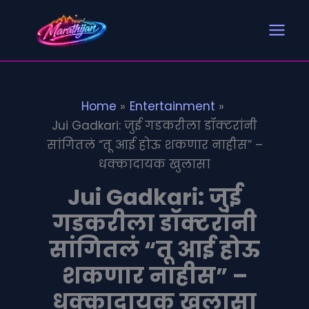
Search
S
Skip
e
to
a
content
r
c
h
Home
Entertainment
Jui Gadkari: जुई गडकरीला डॉक्टरांनी
सांगितलं “तू आई होऊ शकणार नाहीस” –
धक्कादायक खुलासा
Jui Gadkari: जुई
गडकरीला डॉक्टरांनी
सांगितलं “तू आई होऊ
शकणार नाहीस” –
धक्कादायक खुलासा