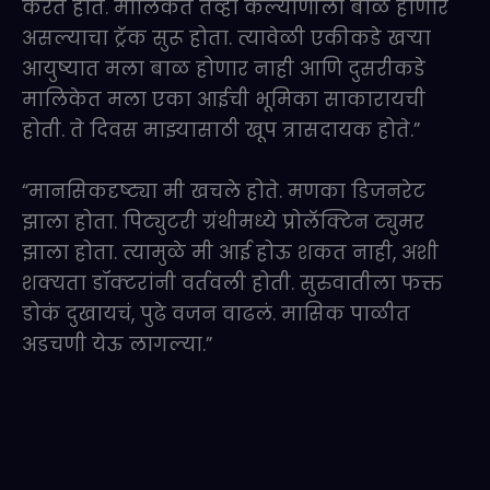
करत होते. मालिकेत तेव्हा कल्याणीला बाळ होणार
असल्याचा ट्रॅक सुरू होता. त्यावेळी एकीकडे खऱ्या
आयुष्यात मला बाळ होणार नाही आणि दुसरीकडे
मालिकेत मला एका आईची भूमिका साकारायची
होती. ते दिवस माझ्यासाठी खूप त्रासदायक होते.”
“मानसिकदृष्ट्या मी खचले होते. मणका डिजनरेट
झाला होता. पिट्युटरी ग्रंथीमध्ये प्रोलॅक्टिन ट्युमर
झाला होता. त्यामुळे मी आई होऊ शकत नाही, अशी
शक्यता डॉक्टरांनी वर्तवली होती. सुरुवातीला फक्त
डोकं दुखायचं, पुढे वजन वाढलं. मासिक पाळीत
अडचणी येऊ लागल्या.”