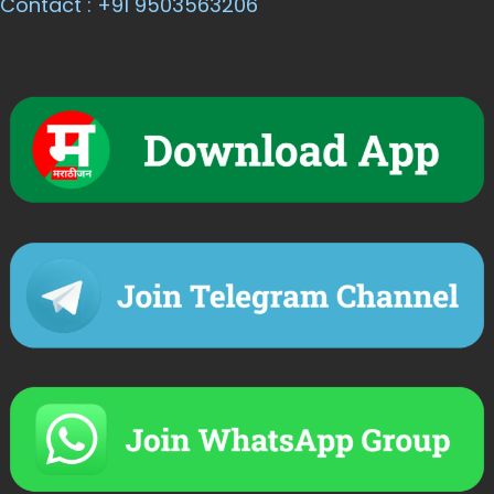
Contact : +91 9503563206