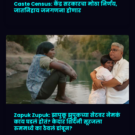
Caste Census: केंद्र सरकारचा मोठा निर्णय,
जातनिहाय जनगणना होणार
Zapuk Zupuk: झापुकू झुपूकच्या सेटवर नेमकं
काय घडलं होतं? केदार शिंदेंनी सूरजला
रुममध्ये का ठेवलं डांबून?