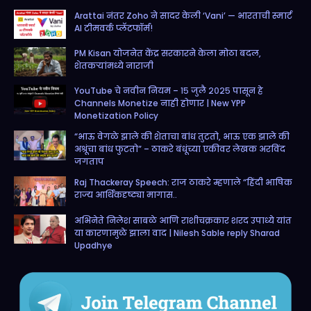
o
g
e
b
Arattai नंतर Zoho ने सादर केली ‘Vani’ — भारताची स्मार्ट
o
r
r
e
AI टीमवर्क प्लॅटफॉर्म!
k
a
PM Kisan योजनेत केंद्र सरकारने केला मोठा बदल,
m
शेतकऱ्यांमध्ये नाराजी
YouTube चे नवीन नियम – १५ जुलै २०२५ पासून हे
Channels Monetize नाही होणार | New YPP
Monetization Policy
“भाऊ वेगळे झाले की शेताचा बांध तुटतो, भाऊ एक झाले की
अश्रूंचा बांध फुटतो” – ठाकरे बंधूंच्या एकीवर लेखक अरविंद
जगताप
Raj Thackeray Speech: राज ठाकरे म्हणाले “हिंदी भाषिक
राज्य आर्थिकदृष्ट्या मागास..
अभिनेते निलेश साबळे आणि राशीचक्रकार शरद उपाध्ये यांत
या कारणामुळे झाला वाद | Nilesh Sable reply Sharad
Upadhye