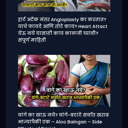
हार्ट अटॅक नंतर Angioplasty का करतात?
याचे फायदे आणि तोटे काय? Heart Attact
येऊ नये यासाठी काय काळजी घ्यावी?
संपूर्ण माहिती
वांगे का खाऊ नये? वांगे-बटाटे सर्वांत खराब
भाज्यांपैकी एक – Aloo Baingan – Side