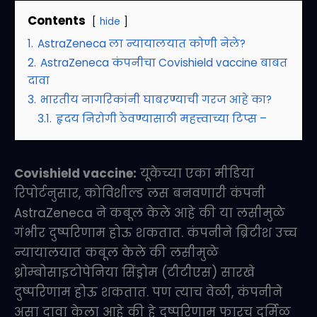
Contents
hide
1.
AstraZeneca ला न्यायालयात कोणी नेले?
2.
AstraZeneca कंपनीचा Covishield vaccine बाबत
दावा
3.
भारतीय नागरिकांनी घाबरण्याची गरज आहे का?
3.1.
हृदय निरोगी ठेवण्यासाठी महत्त्वाच्या टिप्स –
Covishield vaccine:
यूकेच्या एका मीडिया
रिपोर्टनुसार, कोविशील्ड लस बनवणारी कंपनी
AstraZeneca ने कबूल केले आहे की या लसीमुळे
गंभीर दुष्परिणाम होऊ शकतात. कंपनीने ब्रिटीश उच्च
न्यायालयात कबूल केले की लसीमुळे
थ्रोम्बोसाइटोपेनिया सिंड्रोम (टीटीएस) सारखे
दुष्परिणाम होऊ शकतात. पण त्याच वेळी, कंपनीने
असा दावा केला आहे की हे दुष्परिणाम फारच दुर्मिळ