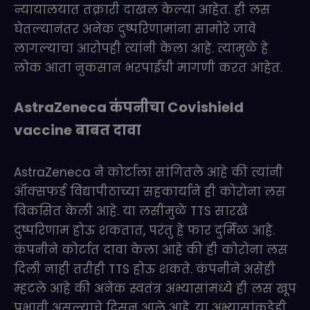
न्यायालयात तक्रारी दाखल केल्या आहेत. ही लस
घेतल्यानंतर अनेक दुष्परिणामांना सामोरे जावे
लागल्याचा आरोपही त्यांनी केला आहे. त्यामुळे हे
लोक आता नुकसान भरपाईची मागणी करत आहेत.
AstraZeneca कंपनीचा Covishield
vaccine
बाबत दावा
AstraZeneca ने कोर्टाला सांगितले आहे की त्यांनी
ऑक्सफर्ड विद्यापीठाच्या सहकार्याने ही कोरोना लस
विकसित केली आहे. या लसीमुळे TTS सारखे
दुष्परिणाम होऊ शकतात, परंतु हे फार दुर्मिळ आहे.
कंपनीने कोर्टात दावा केला आहे की ही कोरोना लस
दिली नाही तरीही TTS होऊ शकते. कंपनीने असेही
म्हटले आहे की अनेक स्वतंत्र अभ्यासांमध्ये ही लस खूप
प्रभावी असल्याचे दिसून आले आहे. या अभ्यासांकडेही