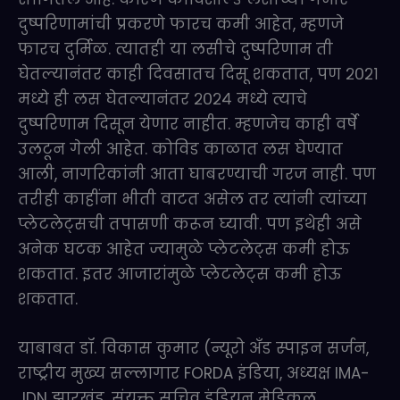
दुष्परिणामांची प्रकरणे फारच कमी आहेत, म्हणजे
फारच दुर्मिळ. त्यातही या लसीचे दुष्परिणाम ती
घेतल्यानंतर काही दिवसातच दिसू शकतात, पण २०२१
मध्ये ही लस घेतल्यानंतर २०२४ मध्ये त्याचे
दुष्परिणाम दिसून येणार नाहीत. म्हणजेच काही वर्षे
उलटून गेली आहेत. कोविड काळात लस घेण्यात
आली, नागरिकांनी आता घाबरण्याची गरज नाही. पण
तरीही काहींना भीती वाटत असेल तर त्यांनी त्यांच्या
प्लेटलेट्सची तपासणी करून घ्यावी. पण इथेही असे
अनेक घटक आहेत ज्यामुळे प्लेटलेट्स कमी होऊ
शकतात. इतर आजारांमुळे प्लेटलेट्स कमी होऊ
शकतात.
याबाबत डॉ. विकास कुमार (न्यूरो अँड स्पाइन सर्जन,
राष्ट्रीय मुख्य सल्लागार FORDA इंडिया, अध्यक्ष IMA-
JDN झारखंड, संयुक्त सचिव इंडियन मेडिकल