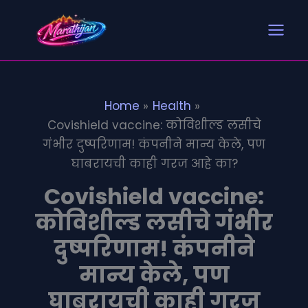
Search
S
Skip
e
to
a
content
r
c
h
Home
Health
Covishield vaccine: कोविशील्ड लसीचे
गंभीर दुष्परिणाम! कंपनीने मान्य केले, पण
घाबरायची काही गरज आहे का?
Covishield vaccine:
कोविशील्ड लसीचे गंभीर
दुष्परिणाम! कंपनीने
मान्य केले, पण
घाबरायची काही गरज