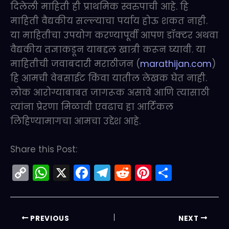
दिलेली माहिती ही प्राथमिक स्वरुपाची आहे. हि
माहिती वैद्यकीय सल्ल्याचा पर्याय होऊ शकत नाही.
या माहितीचा उपयोग करण्यापूर्वी आपण डॉक्टर अथवा
वैद्यकीय तज्ञाकडून याबद्दल खात्री करून घ्यावी. या
माहितीची जवाबदारी मराठीजन (
marathijan.com
)
हि आमची वेबसाईट किंवा यातील लेखक घेत नाही.
लोक आरोग्याबाबत जागरूक असावे आणि त्यासाठी
त्यांना प्रेरणा मिळावी एवढाच हा आर्टिकल
लिहिण्यामागचा आमचा उद्देश आहे.
Share this Post:
C
W
X
F
T
R
Pi
S
o
h
a
el
e
nt
h
p
a
c
e
d
er
ar
y
ts
e
gr
di
e
e
PREVIOUS
NEXT