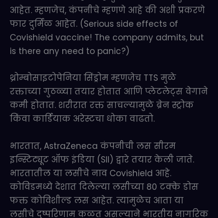
आहेत. म्हणजेच, कंपनीचे म्हणणे आहे की अशी प्रकरणे
फार दुर्मिळ आहेत. (Serious side effects of
Covishield vaccine! The company admits, but
is there any need to panic?)
थ्रोम्बोसाइटोपेनिया सिंड्रोम म्हणजेच TTS मुळे
रक्ताच्या गुठळ्या तयार होतात आणि प्लेटलेट्स वेगाने
कमी होतात. शरीरात रक्त साचल्यामुळे ब्रेन स्ट्रोक
किंवा कार्डियाक अरेस्टचा धोका वाढतो.
भारतात, AstraZeneca कंपनीची लस सीरम
इन्स्टिट्यूट ऑफ इंडिया (SII) द्वारे तयार केली जाते.
भारतातील या लसीचे नाव Covishield आहे.
कोविडमध्ये देशात दिलेल्या लसीच्या 80 टक्के डोस
फक्त कोविशील्ड लस आहेत. त्यामुळेच आता या
लसीचे दुष्परिणाम कळत असल्याने भारतीय नागरिक