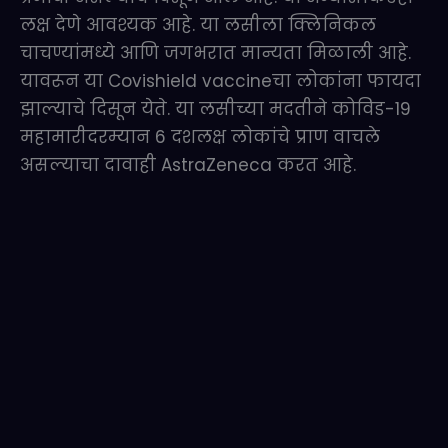
लक्ष देणे आवश्यक आहे. या लसीला क्लिनिकल
चाचण्यांमध्ये आणि जगभरात मान्यता मिळाली आहे.
यावरून या Covishield vaccineचा लोकांना फायदा
झाल्याचे दिसून येते. या लसीच्या मदतीने कोविड-19
महामारीदरम्यान 6 दशलक्ष लोकांचे प्राण वाचले
असल्याचा दावाही AstraZeneca करत आहे.