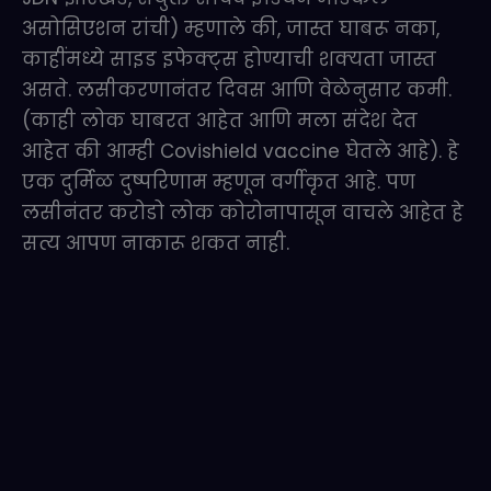
असोसिएशन रांची) म्हणाले की, जास्त घाबरू नका,
काहींमध्ये साइड इफेक्ट्स होण्याची शक्यता जास्त
असते. लसीकरणानंतर दिवस आणि वेळेनुसार कमी.
(काही लोक घाबरत आहेत आणि मला संदेश देत
आहेत की आम्ही Covishield vaccine घेतले आहे). हे
एक दुर्मिळ दुष्परिणाम म्हणून वर्गीकृत आहे. पण
लसीनंतर करोडो लोक कोरोनापासून वाचले आहेत हे
सत्य आपण नाकारू शकत नाही.