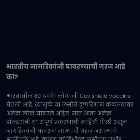
भारतीय नागरिकांनी घाबरण्याची गरज आहे
का?
भारतातील 80 टक्के लोकांनी Covishield vaccine
घेतली आहे. त्यामुळे या लसीचे दुष्परिणाम कळल्यावर
अनेक लोक घाबरले आहेत. मात्र आता अनेक
डॉक्टरांनी या संपूर्ण प्रकरणाची माहिती दिली असून
नागरिकांनी घाबरून जाण्याची गरज नसल्याचे
सांगितले आहे. कारण कोविशील्ड लसीच्या गंभीर