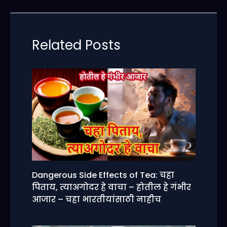
Li
A
b
a
t
st
n
p
o
m
k
p
o
Related Posts
k
Dangerous Side Effects of Tea: चहा
पिताय, त्याअगोदर हे वाचा – होतील हे गंभीर
आजार – चहा भारतीयांसाठी नाहीच