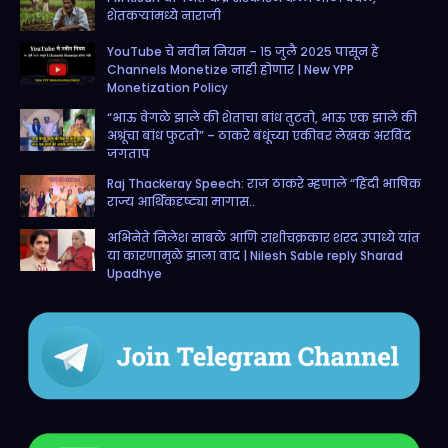
m
शेतकऱ्यांमध्ये नाराजी
YouTube चे नवीन नियम – १५ जुलै २०२५ पासून हे
Channels Monetize नाही होणार | New YPP
Monetization Policy
“भाऊ वेगळे झाले की शेताचा बांध तुटतो, भाऊ एक झाले की
अश्रूंचा बांध फुटतो” – ठाकरे बंधूंच्या एकीवर लेखक अरविंद
जगताप
Raj Thackeray Speech: राज ठाकरे म्हणाले “हिंदी भाषिक
राज्य आर्थिकदृष्ट्या मागास..
अभिनेते निलेश साबळे आणि राशीचक्रकार शरद उपाध्ये यांत
या कारणामुळे झाला वाद | Nilesh Sable reply Sharad
Upadhye