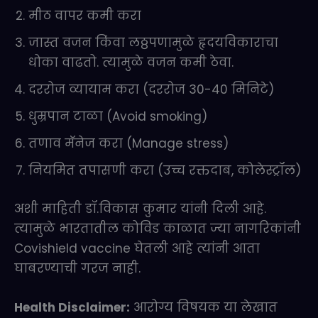
मीठ वापर कमी करा
जास्त वजन किंवा लठ्ठपणामुळे हृदयविकाराचा
धोका वाढतो. त्यामुळे वजन कमी ठेवा.
दररोज व्यायाम करा (दररोज 30-40 मिनिटे)
धुम्रपान टाळा (Avoid smoking)
तणाव मॅनेज करा (Manage stress)
नियमित तपासणी करा (उच्च रक्तदाब, कोलेस्ट्रॉल)
अशी माहिती डॉ.विकास कुमार यांनी दिली आहे.
त्यामुळे भारतातील कोविड काळात ज्या नागरिकांनी
Covishield vaccine घेतली आहे त्यांनी आता
घाबरण्याची गरज नाही.
Health Disclaimer:
आरोग्य विषयक या लेखात