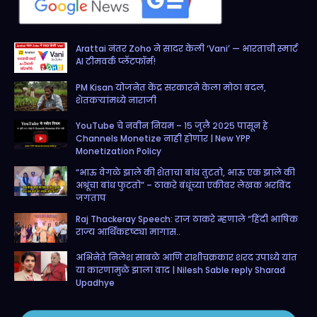
b
a
t
u
o
g
e
b
Arattai नंतर Zoho ने सादर केली ‘Vani’ — भारताची स्मार्ट
o
r
r
e
AI टीमवर्क प्लॅटफॉर्म!
k
a
PM Kisan योजनेत केंद्र सरकारने केला मोठा बदल,
m
शेतकऱ्यांमध्ये नाराजी
YouTube चे नवीन नियम – १५ जुलै २०२५ पासून हे
Channels Monetize नाही होणार | New YPP
Monetization Policy
“भाऊ वेगळे झाले की शेताचा बांध तुटतो, भाऊ एक झाले की
अश्रूंचा बांध फुटतो” – ठाकरे बंधूंच्या एकीवर लेखक अरविंद
जगताप
Raj Thackeray Speech: राज ठाकरे म्हणाले “हिंदी भाषिक
राज्य आर्थिकदृष्ट्या मागास..
अभिनेते निलेश साबळे आणि राशीचक्रकार शरद उपाध्ये यांत
या कारणामुळे झाला वाद | Nilesh Sable reply Sharad
Upadhye