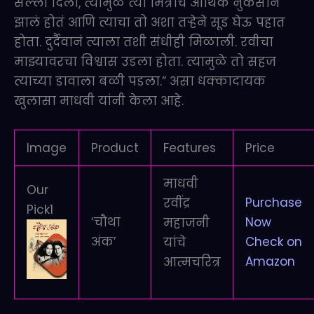
सल्ला दिला, त्यामुळे त्या मित्राचं आर्थिक नुकसान
झालं होतं आणि त्याचा तो अशा तऱ्हेने सूड घेऊ पहात
होता. दुर्दैवानं त्याला तशी संधीही मिळाली. रवीचा
माझ्यावरचा विश्वास उडला होता. त्यामुळे तो सहज
त्याच्या डावाला बळी पडला.” असा धक्कादायक
खुलासा माधवी यांनी केला आहे.
Image
Product
Features
Price
माधवी
Our
Purchase
रवींद्र
Pick
1
‘चौथा
Now
महाजनी
अंक’
Check on
यांचे
Amazon
आत्मचरित्र