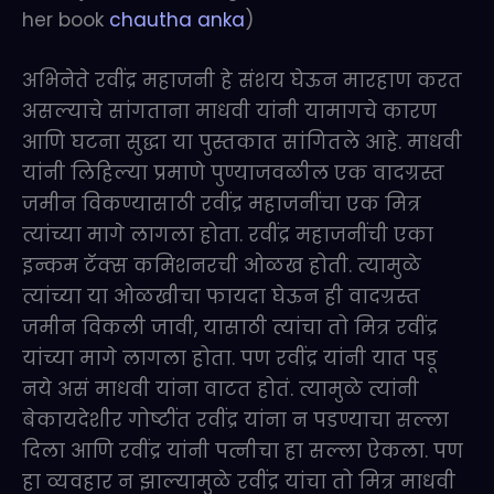
her book
chautha anka
)
अभिनेते रवींद्र महाजनी हे संशय घेऊन मारहाण करत
असल्याचे सांगताना माधवी यांनी यामागचे कारण
आणि घटना सुद्धा या पुस्तकात सांगितले आहे. माधवी
यांनी लिहिल्या प्रमाणे पुण्याजवळील एक वादग्रस्त
जमीन विकण्यासाठी रवींद्र महाजनींचा एक मित्र
त्यांच्या मागे लागला होता. रवींद्र महाजनींची एका
इन्कम टॅक्स कमिशनरची ओळख होती. त्यामुळे
त्यांच्या या ओळखीचा फायदा घेऊन ही वादग्रस्त
जमीन विकली जावी, यासाठी त्यांचा तो मित्र रवींद्र
यांच्या मागे लागला होता. पण रवींद्र यांनी यात पडू
नये असं माधवी यांना वाटत होतं. त्यामुळे त्यांनी
बेकायदेशीर गोष्टींत रवींद्र यांना न पडण्याचा सल्ला
दिला आणि रवींद्र यांनी पत्नीचा हा सल्ला ऐकला. पण
हा व्यवहार न झाल्यामुळे रवींद्र यांचा तो मित्र माधवी