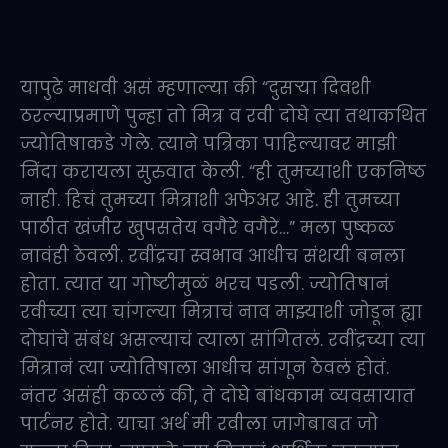
यापुढे माधवी असं म्हणाल्या की “दुसऱ्या दिवशी
ठरल्याप्रमाणे पुन्हा तो मित्र व रवी दोघे त्या तथाकथित
ज्योतिषाकडे गेले. त्याने पत्रिका पाहिल्यावर माझी
निंदा करायला सुरुवात केली. “ही तुमच्याशी एकनिष्ठ
नाही. हिचं तुमच्या मित्राशी अफेअर आहे. ही तुमच्या
पाठीत खंजीर खुपसतेय वगैरे वगैरे…” मला पुष्कळ
नावंही ठेवली. रवींद्रचा स्वभाव आधीच संशयी बनला
होता. त्यात या गोष्टीमुळं भरच पडली. ज्योतिषानं
रवीच्या त्या चांगल्या मित्राचं नाव माझ्याशी जोडून ह्या
दोघांचे संबंध असल्याचं त्याला सांगितलं. रवींद्रच्या त्या
मित्रानं त्या ज्योतिषाला आधीच सांगून ठेवलं होतं.
नंतर असंही कळलं की, ते दोघे बांधकाम व्यवसायात
पार्टनर होते. याचा अर्थ मी रवीला जागेबाबत जो