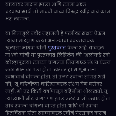
यांच्यावर नाराज झाला आणि त्यांना अद्दल
घडवण्यासाठी तो माधवी यांच्याविरुद्ध रवींद्र यांचे कान
भरू लागला.
या मित्रामुळे रवींद्र महाजनी हे पत्नीवर संशय घेऊन
त्यांना मारहाण करत असल्याचा धक्कादायक
खुलासा माधवी यांनी
पुस्तकात
केला आहे. याबद्दल
माधवी यांनी या पुस्तकात लिहिलंय की “अलीकडे रवी
कोल्हापूरच्या त्याच्या चांगल्या मित्राबद्दल संशय घेऊन
मला मारू लागला होता. खरंतर हा माणूस तसा
स्वभावानं चांगला होता. तो उलट रवीला सांगत असे
की, “तू वहिनींच्या चारित्र्याबद्दल संशय घेणं बरोबर
नाही. मी तर किती वर्षांपासून वहिनींना ओळखतो. तू
त्यांच्याशी नीट वाग.’ पण झालं उलटंच. जो लबाड होता
तोच रवीला चांगला वाटत होता आणि जो रवीचा
हितचिंतक होता त्याच्याबद्दल रवीनं गैरसमज करून