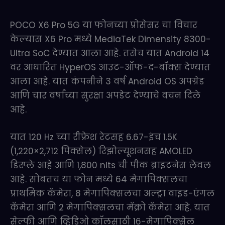
POCO X6 Pro 5G या फोनच्या प्रोसेसर चा विचार
केल्यास X6 Pro मध्ये MediaTek Dimensity 8300-
Ultra SoC देण्यात आला आहे. तसेच यात Android 14
वर आधारित HyperOS आउट-ऑफ-द-बॉक्स देण्यात
आला आहे. यात कंपनीने 3 वर्ष Android OS अपग्रेड
आणि चार वर्षांच्या सुरक्षा अपडेट देण्याचे वचन दिले
आहे.
यात 120 Hz च्या रीफ्रेश रेटसह 6.67-इंच 1.5K
(1,220×2,712 पिक्सेल) रिझोल्यूशनसह AMOLED
डिस्प्ले आहे आणि 1,800 nits ची पीक ब्राइटनेस लेवल
आहे. सोबतच या फोन मध्ये 64 मेगापिक्सलचा
प्राथमिक कॅमेरा, 8 मेगापिक्सलचा अल्ट्रा वाइड-एंगल
कॅमेरा आणि 2 मेगापिक्सलचा मॅक्रो कॅमेरा आहे. यात
सेल्फी आणि व्हिडिओ कॉलसाठी 16-मेगापिक्सेल