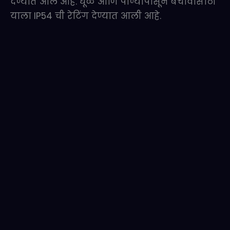
देण्यात आले आहे. धूळ आणि पाण्यापासून बचावासाठी
याला IP54 ची रेटिंग देण्यात आली आहे.