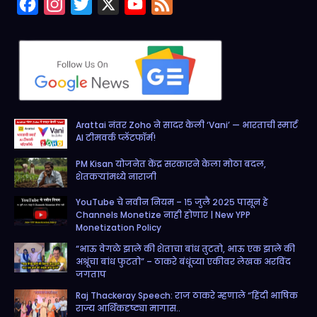
F
I
T
X
Y
F
a
n
w
o
e
c
s
i
u
e
e
t
t
T
d
b
a
t
u
o
g
e
b
Arattai नंतर Zoho ने सादर केली ‘Vani’ — भारताची स्मार्ट
o
r
r
e
AI टीमवर्क प्लॅटफॉर्म!
k
a
PM Kisan योजनेत केंद्र सरकारने केला मोठा बदल,
m
शेतकऱ्यांमध्ये नाराजी
YouTube चे नवीन नियम – १५ जुलै २०२५ पासून हे
Channels Monetize नाही होणार | New YPP
Monetization Policy
“भाऊ वेगळे झाले की शेताचा बांध तुटतो, भाऊ एक झाले की
अश्रूंचा बांध फुटतो” – ठाकरे बंधूंच्या एकीवर लेखक अरविंद
जगताप
Raj Thackeray Speech: राज ठाकरे म्हणाले “हिंदी भाषिक
राज्य आर्थिकदृष्ट्या मागास..