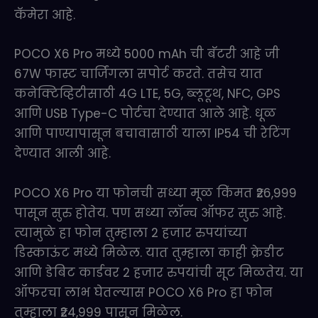
कॅमेरा आहे.
POCO X6 Pro मध्ये 5000 mAh ची बॅटरी आहे जी
67W फास्ट चार्जिंगला सपोर्ट करते. तसेच यात
कनेक्टिव्हिटीसाठी 4G LTE, 5G, ब्लूटूथ, NFC, GPS
आणि USB Type-C पोर्टचा देण्यात आले आहे. धूळ
आणि पाण्यापासून बचावासाठी याला IP54 ची रेटिंग
देण्यात आली आहे.
POCO X6 Pro या फोनची सध्या मूळ किंमत ₹26,999
पासून सुरु होतेय. पण सध्या लॉन्च ऑफर सुरु आहे.
त्यामुळे हा फोन तुम्हाला 2 हजार रुपयांच्या
डिस्काऊंट मध्ये मिळेल. यात तुम्हाला काही क्रेडीट
आणि डेबिट कार्डवर 2 हजार रुपयांची सूट मिळतेय. या
ऑफरचा लाभ घेतल्यास POCO X6 Pro हा फोन
तुम्हाला ₹24,999 पासून मिळेल.