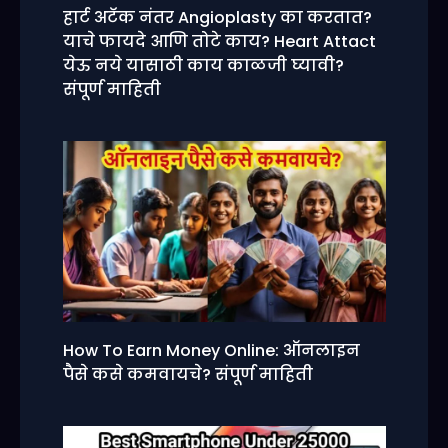
हार्ट अटॅक नंतर Angioplasty का करतात?
याचे फायदे आणि तोटे काय? Heart Attact
येऊ नये यासाठी काय काळजी घ्यावी?
संपूर्ण माहिती
How To Earn Money Online: ऑनलाइन
पैसे कसे कमवायचे? संपूर्ण माहिती