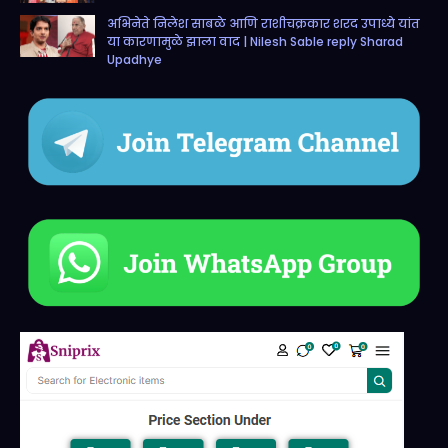
अभिनेते निलेश साबळे आणि राशीचक्रकार शरद उपाध्ये यांत
या कारणामुळे झाला वाद | Nilesh Sable reply Sharad
Upadhye