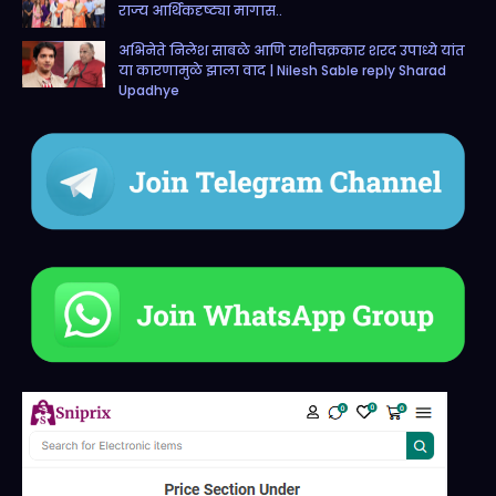
राज्य आर्थिकदृष्ट्या मागास..
अभिनेते निलेश साबळे आणि राशीचक्रकार शरद उपाध्ये यांत
या कारणामुळे झाला वाद | Nilesh Sable reply Sharad
Upadhye