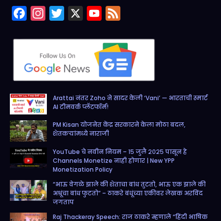
F
I
T
X
Y
F
a
n
w
o
e
c
s
i
u
e
e
t
t
T
d
b
a
t
u
o
g
e
b
Arattai नंतर Zoho ने सादर केली ‘Vani’ — भारताची स्मार्ट
o
r
r
e
AI टीमवर्क प्लॅटफॉर्म!
k
a
PM Kisan योजनेत केंद्र सरकारने केला मोठा बदल,
m
शेतकऱ्यांमध्ये नाराजी
YouTube चे नवीन नियम – १५ जुलै २०२५ पासून हे
Channels Monetize नाही होणार | New YPP
Monetization Policy
“भाऊ वेगळे झाले की शेताचा बांध तुटतो, भाऊ एक झाले की
अश्रूंचा बांध फुटतो” – ठाकरे बंधूंच्या एकीवर लेखक अरविंद
जगताप
Raj Thackeray Speech: राज ठाकरे म्हणाले “हिंदी भाषिक