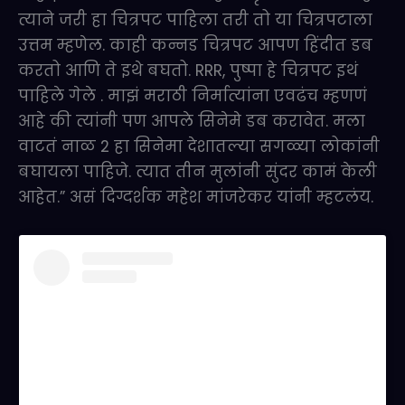
त्याने जरी हा चित्रपट पाहिला तरी तो या चित्रपटाला
उत्तम म्हणेल. काही कन्नड चित्रपट आपण हिंदीत डब
करतो आणि ते इथे बघतो. RRR, पुष्पा हे चित्रपट इथं
पाहिले गेले . माझं मराठी निर्मात्यांना एवढंच म्हणणं
आहे की त्यांनी पण आपले सिनेमे डब करावेत. मला
वाटतं नाळ 2 हा सिनेमा देशातल्या सगळ्या लोकांनी
बघायला पाहिजे. त्यात तीन मुलांनी सुंदर कामं केली
आहेत.” असं दिग्दर्शक महेश मांजरेकर यांनी म्हटलंय.