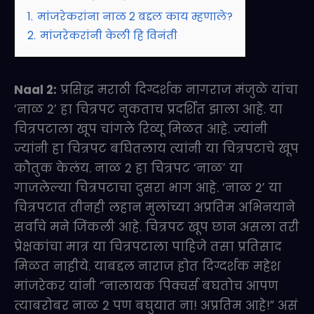
1.
मांजरेकरांना नाळ 2 बद्दल काय म्हणाले?
2.
मांजरेकरांनी केली हि विनंती
Naal 2:
प्रसिद्ध मराठी दिग्दर्शक नागराज मंजुळे यांचा
‘नाळ 2’ हा चित्रपट नुकताच प्रदर्शित झाला आहे. या
चित्रपटाला खूप चांगले रिव्यू मिळत आहे. ज्यांनी
ज्यांनी हा चित्रपट बघितलाय त्यांनी या चित्रपटाचे खूप
कौतुक केलंय. नाळ 2 हा चित्रपट ‘नाळ’ या
गाजलेल्या चित्रपटाचा दुसरा भाग आहे. ‘नाळ 2’ या
चित्रपटात तीनही लहान मुलांच्या अप्रतिम अभिनयाने
सर्वांचे मने जिंकली आहे. चित्रपट खूप छान असला तरी
प्रेक्षकांचा मात्र या चित्रपटाला पाहिजे तसा प्रतिसाद
मिळत नाहीये. याबद्दल नाराज होत दिग्दर्शक महेश
मांजरेकर यांनी “नालायक पिक्चर्स बघतोच आपण
त्याबरोबर नाळ 2 पण बघुयात ना! अप्रतिम आहे!” असं