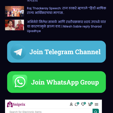
जगताप
Raj Thackeray Speech: राज ठाकरे म्हणाले “हिंदी भाषिक
राज्य आर्थिकदृष्ट्या मागास..
अभिनेते निलेश साबळे आणि राशीचक्रकार शरद उपाध्ये यांत
या कारणामुळे झाला वाद | Nilesh Sable reply Sharad
Upadhye