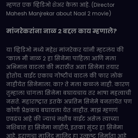
म्हणत एक व्हिडिओ शेअर केला आहे. (Director
Mahesh Manjrekar about Naal 2 movie)
मांजरेकरांना नाळ 2 बद्दल काय म्हणाले?
या व्हिडिओ मध्ये महेश मांजरेकर यांनी म्हटलंय की
“काल मी नाळ 2 हा सिनेमा पाहिला आणि मला
अभिमान वाटला की मराठीत असा सिनेमा तयार
होतोय. वाईट एकाच गोष्टीचं वाटलं की फार लोकं
नाहीयेत सिनेमाला. का? ते मला कळलं नाही. कारण
तुम्हाला चांगला सिनेमा बघायचाय तर भाषा महत्वाची
नसते. महाराष्ट्रात इतके अप्रतिम सिनेमे बनतायेत पण
कोणी प्रेक्षकच बघायला येत नाहीत. माझं म्हणणं
एवढंच आहे की ज्याचं नशीब वाईट असेल त्याच्या
नशिबात हा सिनेमा नाहीये, इतका सुंदर हा सिनेमा
आहे. इराणचा माजिद माजिद हा उत्कृष्ट निर्माता आहे