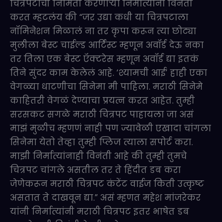
चित्रपटांची निर्मिती करणाऱ्या निर्मात्यांना विनंती
करत म्हटलंय की “जर उद्या कधी या चित्रपटाला
नॉमिनेशन मिळालं ना तर कृपा करून त्या छोट्या
मुलीला बेस्ट चाईल्ड आर्टिस्ट म्हणून अवॉर्ड देऊ नका
तर तिला एक बेस्ट ऍक्टरेस म्हणून अवॉर्ड द्या इतकं
तिने सुंदर काम केलेलं आहे. ‘श्यामची आई’ हाही एका
वेगळ्या धाटणीचा सिनेमा मी पाहिला. मराठी सिनेमे
काहितरी वेगळं देण्याचा प्रयत्न करत आहेत. तुम्ही
सरसकट सगळे मराठी चित्रपट पाहायला जा असं
माझं मुळीच म्हणणं नाही पण ज्यावेळी एखादा चांगला
सिनेमा येतो तेव्हा तुम्ही प्लिज त्याला सपोर्ट करा.
माझी निर्मात्यांनाही विनंती आहे की तुम्ही तुमचे
चित्रपट चांगले असतील तर ते हिंदीत डब करा
जेणेकरून मराठी चित्रपट कंटेंट वाईज किती उत्कृष्ट
असतात ते दाखवून द्या.” असं म्हणत महेश मांजरेकर
यांनी निर्मात्यांनी मराठी चित्रपट इतर भाषेत डब