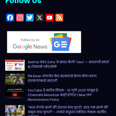
Follow Us
F
I
T
X
Y
F
a
n
w
o
e
c
s
i
u
e
e
t
t
T
d
b
a
t
u
o
g
e
b
Arattai नंतर Zoho ने सादर केली ‘Vani’ — भारताची स्मार्ट
o
r
r
e
AI टीमवर्क प्लॅटफॉर्म!
k
a
PM Kisan योजनेत केंद्र सरकारने केला मोठा बदल,
m
शेतकऱ्यांमध्ये नाराजी
YouTube चे नवीन नियम – १५ जुलै २०२५ पासून हे
Channels Monetize नाही होणार | New YPP
Monetization Policy
“भाऊ वेगळे झाले की शेताचा बांध तुटतो, भाऊ एक झाले की
अश्रूंचा बांध फुटतो” – ठाकरे बंधूंच्या एकीवर लेखक अरविंद