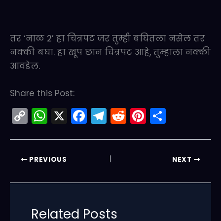
तर ‘नाळ 2’ हा चित्रपट जर तुम्ही बघितला नसेल तर
नक्की बघा. हा खूप छान चित्रपट आहे, तुम्हाला नक्की
आवडेल.
Share this Post:
C
W
X
F
T
R
Pi
S
o
h
a
el
e
nt
h
p
a
c
e
d
er
ar
y
ts
e
gr
di
e
e
PREVIOUS
NEXT
Li
A
b
a
t
st
n
p
o
m
k
p
o
Related Posts