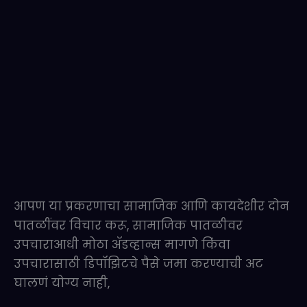
आपण या प्रकरणाचा सामाजिक आणि कायदेशीर दोन
पातळींवर विचार करू, सामाजिक पातळीवर
उपचाराआधी मोठा ॲडव्हान्स मागणे किंवा
उपचारासाठी डिपॉझिटचे पैसे जमा करण्याची अट
घालणं योग्य नाही,