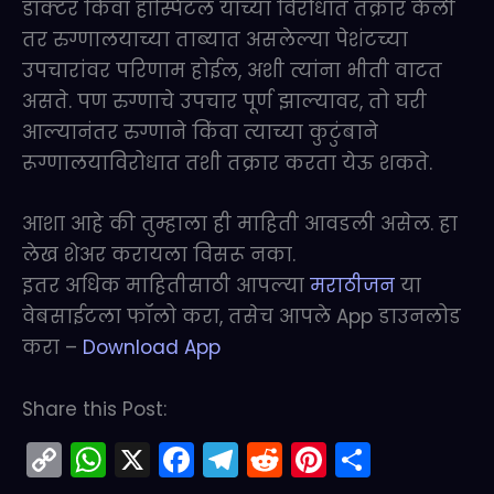
डॉक्टर किंवा हॉस्पिटल यांच्या विरोधात तक्रार केली
तर रुग्णालयाच्या ताब्यात असलेल्या पेशंटच्या
उपचारांवर परिणाम होईल, अशी त्यांना भीती वाटत
असते. पण रुग्णाचे उपचार पूर्ण झाल्यावर, तो घरी
आल्यानंतर रुग्णाने किंवा त्याच्या कुटुंबाने
रूग्णालयाविरोधात तशी तक्रार करता येऊ शकते.
आशा आहे की तुम्हाला ही माहिती आवडली असेल. हा
लेख शेअर करायला विसरू नका.
इतर अधिक माहितीसाठी आपल्या
मराठीजन
या
वेबसाईटला फॉलो करा, तसेच आपले App डाउनलोड
करा –
Download App
Share this Post:
C
W
X
F
T
R
Pi
S