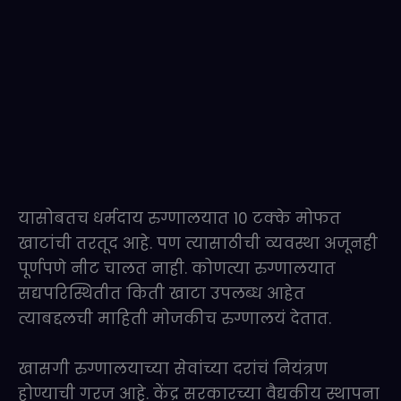
यासोबतच धर्मदाय रुग्णालयात 10 टक्के मोफत
खाटांची तरतूद आहे. पण त्यासाठीची व्यवस्था अजूनही
पूर्णपणे नीट चालत नाही. कोणत्या रुग्णालयात
सद्यपरिस्थितीत किती खाटा उपलब्ध आहेत
त्याबद्दलची माहिती मोजकीच रुग्णालयं देतात.
खासगी रुग्णालयाच्या सेवांच्या दरांचं नियंत्रण
होण्याची गरज आहे. केंद्र सरकारच्या वैद्यकीय स्थापना