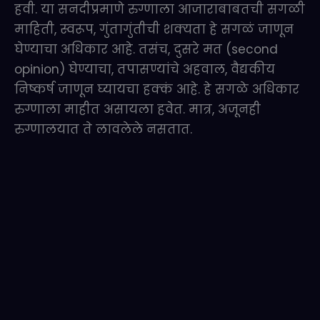
हवी. या सनदीप्रमाणे रुग्णाला आजाराबाबतची सगळी
माहिती, स्वरूप, गुंतागुंतीची शक्यता हे सगळं जाणून
घेण्याचा अधिकार आहे. तसंच, दुसरे मत (second
opinion) घेण्याचा, तपासण्यांचे अहवाल, वैद्यकीय
निष्कर्ष जाणून घ्यायचा हक्कं आहे. हे सगळे अधिकार
रुग्णाला माहीत असायला हवेत. मात्र, अजूनही
रुग्णालयात ते लावलेले नसतात.