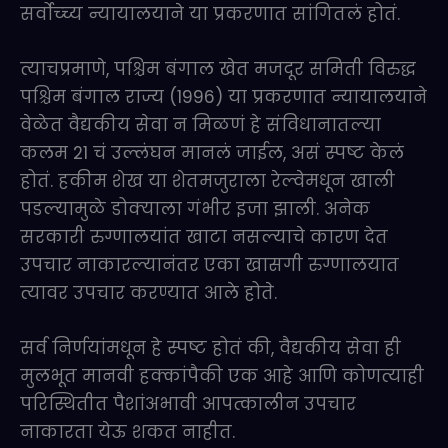
सर्वोच्च्य न्यायालयाने या प्रकरणात सांगितलं होतं.
त्याचप्रमाणे, पश्चिम बंगाल खेत मजदूर समिती विरुद्ध
पश्चिम बंगाल राज्य (1996) या प्रकरणात न्यायालयाने
वेळेत वैद्यकीय सेवा न मिळणं हे संविधानातल्या
कलम 21 चं उल्लंघन मानलं जाईल, असं स्पष्ट केलं
होतं. हकीम शेख या शेतमजुराला रेल्वेमधून खाली
पडल्यामुळे डोक्याला गंभीर इजा झाली. अनेक
सरकारी रुग्णालयांत खाटा नसल्याचे कारण देत
उपचार नाकारल्यानंतर एका खासगी रुग्णालयात
त्यावर उपचार करण्यात आले होते.
सर्व निर्णयांमधून हे स्पष्ट होतं की, वैद्यकीय सेवा ही
मुलभूत मानवी हक्कांपैकी एक आहे आणि कोणत्याही
परिस्थितीत पैशांअभावी आपत्कालीन उपचार
नाकारता येऊ शकत नाहीत.