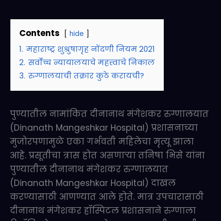
Contents
hide
1.
महाराष्ट्र शुश्रुषागृह नोंदणी नियम 2021
2.
सर्वोच्च न्यायालयाचे महत्त्वाचे निकाल
3.
रुग्णालयाची तक्रार कुठे करायची?
पुण्यातील नामांकित दीनानाथ मंगेशकर रुग्णालयात
(Dinanath Mangeshkar Hospital) प्रशासनाच्या
मुजोरपणामुळे एका गर्भवती महिलेचा मृत्यू झाला
आहे. प्रसूतीचा त्रास होत असणाऱ्या तनिषा भिसे यांना
पुण्यातील दीनानाथ मंगेशकर रुग्णालयात
(Dinanath Mangeshkar Hospital) दाखल
करण्यासाठी आणण्यात आले होते. मात्र उपचारासाठी
दीनानाथ मंगेशकर हॉस्पिटल प्रशासनाने रुग्णाला