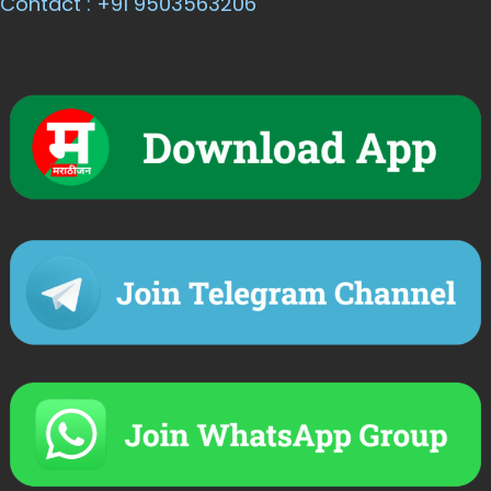
Contact : +91 9503563206