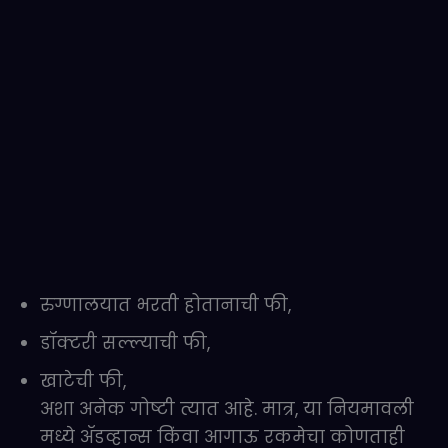
रुग्णालयात भरती होतानाची फी,
डॉक्टरी सल्ल्याची फी,
खाटेची फी,
अशा अनेक गोष्टी त्यात आहे. मात्र, या नियमावली
मध्ये ॲडव्हान्स किंवा आगाऊ रकमेचा कोणताही