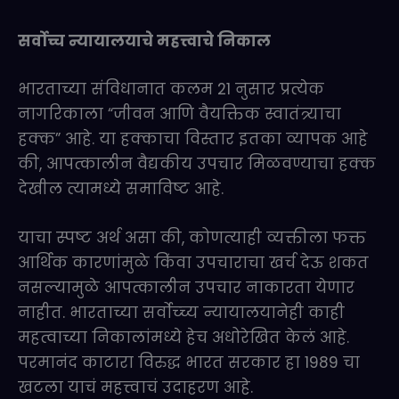
सर्वोच्च न्यायालयाचे महत्त्वाचे निकाल
भारताच्या संविधानात कलम 21 नुसार प्रत्येक
नागरिकाला “जीवन आणि वैयक्तिक स्वातंत्र्याचा
हक्क” आहे. या हक्काचा विस्तार इतका व्यापक आहे
की, आपत्कालीन वैद्यकीय उपचार मिळवण्याचा हक्क
देखील त्यामध्ये समाविष्ट आहे.
याचा स्पष्ट अर्थ असा की, कोणत्याही व्यक्तीला फक्त
आर्थिक कारणांमुळे किंवा उपचाराचा खर्च देऊ शकत
नसल्यामुळे आपत्कालीन उपचार नाकारता येणार
नाहीत. भारताच्या सर्वोच्च्य न्यायालयानेही काही
महत्वाच्या निकालांमध्ये हेच अधोरेखित केलं आहे.
परमानंद काटारा विरुद्ध भारत सरकार हा 1989 चा
खटला याचं महत्त्वाचं उदाहरण आहे.