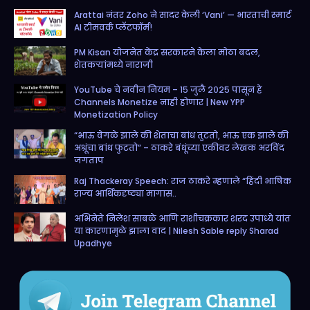
Arattai नंतर Zoho ने सादर केली ‘Vani’ — भारताची स्मार्ट
o
r
r
e
AI टीमवर्क प्लॅटफॉर्म!
k
a
PM Kisan योजनेत केंद्र सरकारने केला मोठा बदल,
m
शेतकऱ्यांमध्ये नाराजी
YouTube चे नवीन नियम – १५ जुलै २०२५ पासून हे
Channels Monetize नाही होणार | New YPP
Monetization Policy
“भाऊ वेगळे झाले की शेताचा बांध तुटतो, भाऊ एक झाले की
अश्रूंचा बांध फुटतो” – ठाकरे बंधूंच्या एकीवर लेखक अरविंद
जगताप
Raj Thackeray Speech: राज ठाकरे म्हणाले “हिंदी भाषिक
राज्य आर्थिकदृष्ट्या मागास..
अभिनेते निलेश साबळे आणि राशीचक्रकार शरद उपाध्ये यांत
या कारणामुळे झाला वाद | Nilesh Sable reply Sharad
Upadhye