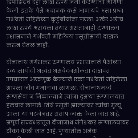
डिपॉझिटचे दहा लाख रुपये जमा करण्याची मागणी
केली. इतके पैसे अचानक कसे आणायचे असा प्रश्न
गर्भवती महिलेच्या कुटुंबीयांना पडला. अखेर अडीच
लाख रुपये भरायला तयार असतानाही रुग्णालय
प्रशासनाने गर्भवती महिलेला प्रसुतीसाठी दाखल
करून घेतलं नाही.
दीनानाथ मंगेशकर रुग्णालय प्रशासनाने पैशांच्या
हव्यासापोटी अत्यंत असंवेदनशीलता दाखवत
उपचारात अडवणूक केल्याने एका गर्भवती महिलेला
आपला जीव गमावावा लागला. दीनानाथमध्ये
रुग्णसेवा न मिळाल्याने त्यांना दुसऱ्या रुग्णालयात
हलवावं लागलं. तिथे प्रसुती झाल्यावर त्यांचा मृत्यू
झाला. या घटनेनंतर संताप व्यक्त केला जात आहे.
संपूर्ण राज्यभरातून दीनानाथ मंगेशकर रुग्णालयावर
टीका केली जात आहे. पुण्यातील अनेक