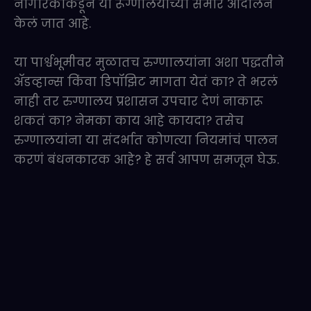
नागरिकांकडून या रूग्णालयाच्या समोर आंदोलन
केलं जात आहे.
या पार्श्वभूमीवर मुळातच रुग्णालयांना अशा पद्धतीने
ॲडव्हान्स किंवा डिपॉझिट मागता येतं का? ते भरलं
नाही तर रुग्णालय प्रशासन उपचार देणं नाकारू
शकतं का? नेमका काय आहे कायदा? तसेच
रुग्णालयांना या संदर्भात कोणत्या नियमांचं पालन
करणं बंधनकारक आहे? हे सर्व आपण समजून घेऊ.