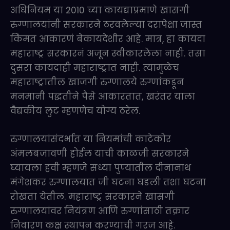
अधिनियम या 2010 च्या कायद्याप्रमाणे खासगी
रुग्णालयांनी सरकारने ठरवलेल्या दरापेक्षा जास्त
किंमत आकारणं बेकायदेशीर आहे. मात्र, हा कायदा
महाराष्ट्र सरकारनं अजून स्वीकारलेला नाही. तसा
दुसरा कायदाही महाराष्ट्रात नाही. त्यामुळेच
महाराष्ट्रातील खाजगी रुग्णालये रुग्णांकडून
मनमानी पद्धतीने पैसे आकारतात, खरंतर याला
वैद्यकीय लुट म्हणणेच योग्य ठरेल.
रुग्णालयांसंदर्भात या नियमांची काटेकोर
अंमलबजावणी होईल याची काळजी सरकारने
घ्यायला हवी म्हणजे सध्या पुण्यातील दीनानाथ
मंगेशकर रुग्णालयात जी घटना घडली तशा घटना
रोखता येतील. महाराष्ट्र सरकारने खासगी
रुग्णालयांवर नियंत्रण आणि रुग्णांसाठी तक्रार
निवारण कक्ष स्थापन करण्याची गरज आहे.