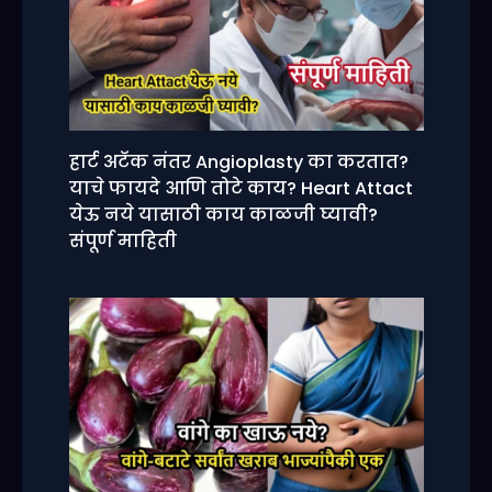
हार्ट अटॅक नंतर Angioplasty का करतात?
याचे फायदे आणि तोटे काय? Heart Attact
येऊ नये यासाठी काय काळजी घ्यावी?
संपूर्ण माहिती