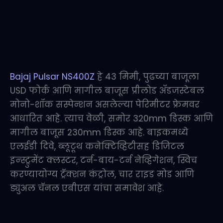
Bajaj Pulsar NS400Z
हे 43 मिमी, पुढच्या बाजूला
USD फोर्क आणि मागील बाजूस प्रीलोड ॲडजस्टेबल
मोनो-शॉक सस्पेन्शन असलेल्या पेरिमीटर फ्रेमवर
आधारित आहे. त्याच वेळी, समोर 320mm डिस्क आणि
मागील बाजूस 230mm डिस्क आहे. बाइकमध्ये
एलईडी दिवे, ब्लूटूथ कनेक्टिव्हिटीसह डिजिटल
इन्स्ट्रुमेंट क्लस्टर, टर्न-बाय-टर्न नेव्हिगेशन, स्विच
करण्यायोग्य ट्रॅक्शन कंट्रोल, चार राइड मोड आणि
ड्युअल चॅनल एबीएस यांचा समावेश आहे.