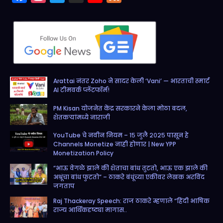
a
n
w
o
e
c
s
i
u
e
e
t
t
T
d
b
a
t
u
o
g
e
b
Arattai नंतर Zoho ने सादर केली ‘Vani’ — भारताची स्मार्ट
o
r
r
e
AI टीमवर्क प्लॅटफॉर्म!
k
a
PM Kisan योजनेत केंद्र सरकारने केला मोठा बदल,
m
शेतकऱ्यांमध्ये नाराजी
YouTube चे नवीन नियम – १५ जुलै २०२५ पासून हे
Channels Monetize नाही होणार | New YPP
Monetization Policy
“भाऊ वेगळे झाले की शेताचा बांध तुटतो, भाऊ एक झाले की
अश्रूंचा बांध फुटतो” – ठाकरे बंधूंच्या एकीवर लेखक अरविंद
जगताप
Raj Thackeray Speech: राज ठाकरे म्हणाले “हिंदी भाषिक
राज्य आर्थिकदृष्ट्या मागास..