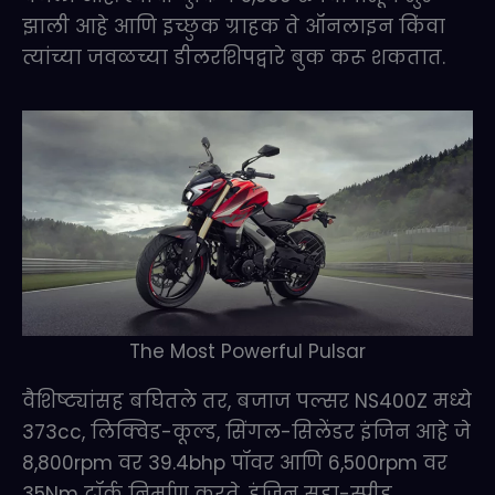
झाली आहे आणि इच्छुक ग्राहक ते ऑनलाइन किंवा
त्यांच्या जवळच्या डीलरशिपद्वारे बुक करू शकतात.
The Most Powerful Pulsar
वैशिष्ट्यांसह बघितले तर, बजाज पल्सर NS400Z मध्ये
373cc, लिक्विड-कूल्ड, सिंगल-सिलेंडर इंजिन आहे जे
8,800rpm वर 39.4bhp पॉवर आणि 6,500rpm वर
35Nm टॉर्क निर्माण करते. इंजिन सहा-स्पीड