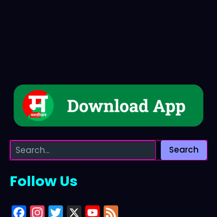
Search
Follow Us
F
I
T
X
Y
F