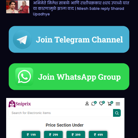
अभिनेते निलेश साबळे आणि राशीचक्रकार शरद उपाध्ये यांत
या कारणामुळे झाला वाद | Nilesh Sable reply Sharad
Upadhye