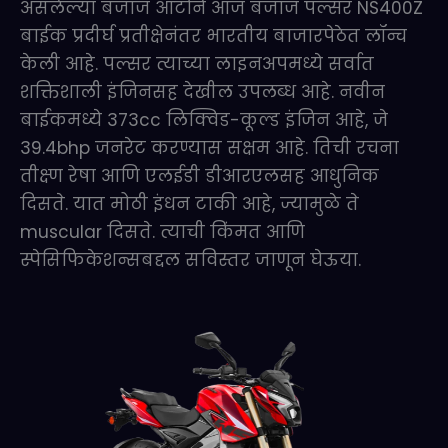
असलेल्या बजाज ऑटोने आज बजाज पल्सर NS400Z
बाईक प्रदीर्घ प्रतीक्षेनंतर भारतीय बाजारपेठेत लॉन्च
केली आहे. पल्सर त्याच्या लाइनअपमध्ये सर्वात
शक्तिशाली इंजिनसह देखील उपलब्ध आहे. नवीन
बाईकमध्ये 373cc लिक्विड-कूल्ड इंजिन आहे, जे
39.4bhp जनरेट करण्यास सक्षम आहे. तिची रचना
तीक्ष्ण रेषा आणि एलईडी डीआरएलसह आधुनिक
दिसते. यात मोठी इंधन टाकी आहे, ज्यामुळे ते
muscular दिसते. त्याची किंमत आणि
स्पेसिफिकेशन्सबद्दल सविस्तर जाणून घेऊया.