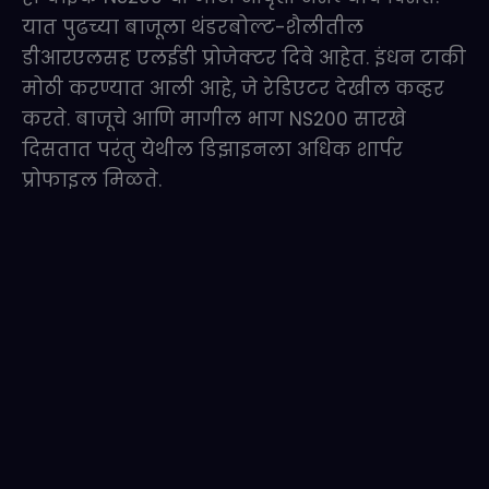
यात पुढच्या बाजूला थंडरबोल्ट-शैलीतील
डीआरएलसह एलईडी प्रोजेक्टर दिवे आहेत. इंधन टाकी
मोठी करण्यात आली आहे, जे रेडिएटर देखील कव्हर
करते. बाजूचे आणि मागील भाग NS200 सारखे
दिसतात परंतु येथील डिझाइनला अधिक शार्पर
प्रोफाइल मिळते.