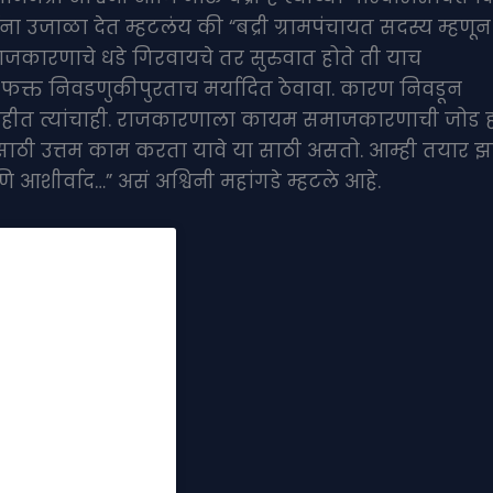
ा उजाळा देत म्हटलंय की “बद्री ग्रामपंचायत सदस्य म्हणून
ाजकारणाचे धडे गिरवायचे तर सुरुवात होते ती याच
फक्त निवडणुकीपुरताच मर्यादित ठेवावा. कारण निवडून
नाहीत त्यांचाही. राजकारणाला कायम समाजकारणाची जोड ह
ठी उत्तम काम करता यावे या साठी असतो. आम्ही तयार झ
ि आशीर्वाद…” असं अश्विनी महांगडे म्हटले आहे.