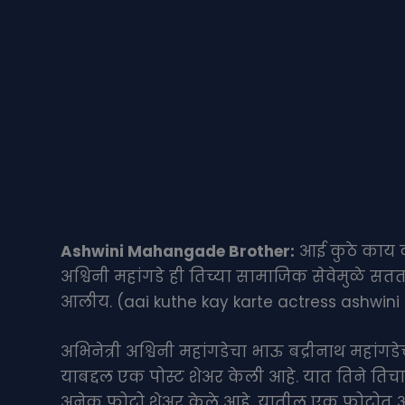
Ashwini Mahangade Brother:
आई कुठे काय कर
अश्विनी महांगडे ही तिच्या सामाजिक सेवेमुळे सत
आलीय. (aai kuthe kay karte actress ashwi
अभिनेत्री अश्विनी महांगडेचा भाऊ बद्रीनाथ महांगड
याबद्दल एक पोस्ट शेअर केली आहे. यात तिने तिचा
अनेक फोटो शेअर केले आहे. यातील एक फोटोत अभिन