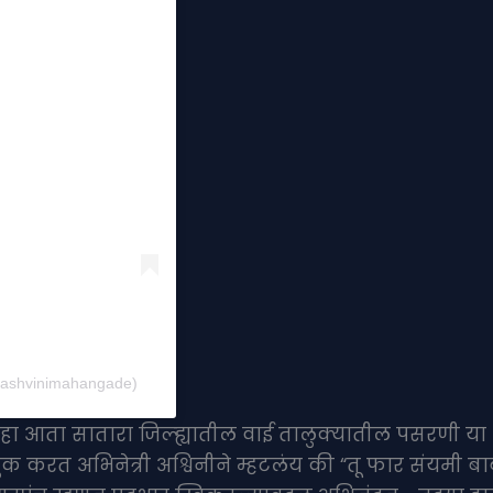
@ashvinimahangade)
गडे हा आता सातारा जिल्ह्यातील वाई तालुक्यातील पसरणी या
क करत अभिनेत्री अश्विनीने म्हटलंय की “तू फार संयमी बा