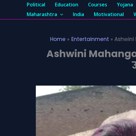
Political
Education
Courses
Yojana
Maharashtra
India
Motivational
Home
Entertainment
Ashwini 
Ashwini Mahangade