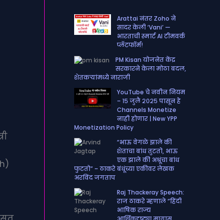
e
t
t
T
d
Arattai नंतर Zoho ने
b
a
t
u
सादर केली ‘Vani’ —
भारताची स्मार्ट AI टीमवर्क
o
g
e
b
प्लॅटफॉर्म!
o
r
r
e
PM Kisan योजनेत केंद्र
k
a
सरकारने केला मोठा बदल,
शेतकऱ्यांमध्ये नाराजी
m
YouTube चे नवीन नियम
– १५ जुलै २०२५ पासून हे
Channels Monetize
नाही होणार | New YPP
Monetization Policy
री
“भाऊ वेगळे झाले की
शेताचा बांध तुटतो, भाऊ
एक झाले की अश्रूंचा बांध
h)
फुटतो” – ठाकरे बंधूंच्या एकीवर लेखक
अरविंद जगताप
Raj Thackeray Speech:
राज ठाकरे म्हणाले “हिंदी
भाषिक राज्य
दिसत
आर्थिकदृष्ट्या मागास..