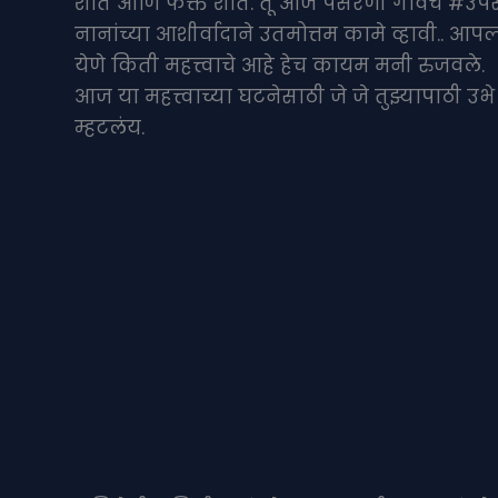
शांत आणि फक्त शांत. तू आज पसरणी गावचे #उपसर
नानांच्या आशीर्वादाने उतमोत्तम कामे व्हावी..
येणे किती महत्त्वाचे आहे हेच कायम मनी रुजवले.
आज या महत्त्वाच्या घटनेसाठी जे जे तुझ्यापाठी उभ
म्हटलंय.