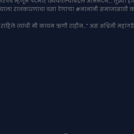
पंच म्हणून पदभार स्विकरल्याबद्दल अभिनंदन…. तुझ्या हा
 आपल्याला राजकारणाचा वसा देणाऱ्या #नानांनी समाजासाठी 
े राहिले त्यांची मी कायम ऋणी राहीन…” असं अश्विनी महांगडे