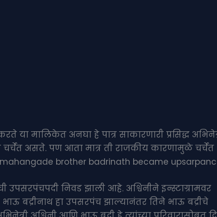
ते या मालिकेत अनघा हे पात्र साकारणारी प्रसिद्ध अभिनेत्
त चर्चेत असते. पण आता मात्र ती राजकीय कारणामुळे चर्चेत
ni mahangade brother badrinath became upsarpanc
ेची उपसरपंचपदी निवड झाली आहे. अश्विनीने इन्स्टाग्रामवर
 भाऊ बद्रीनाथ हा उपसरपंच झाल्यानंतर तिने भाऊ बद्रीचे
ेत्री अश्विनी आणि भाऊ बद्री हे त्यांच्या परिवारासोबत 