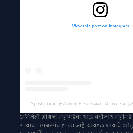
View this post on Instagram
A post shared by Asʜvɪɴɪ Pʀᴀᴅɪᴘᴋᴜᴍᴀʀ Mᴀʜᴀɴɢᴀᴅᴇ (
अभिनेत्री अश्विनी महांगडेचा भाऊ बद्रीनाथ महां
गावाचा उपसरपंच झाला आहे. याबद्दल भावाचे कौतु