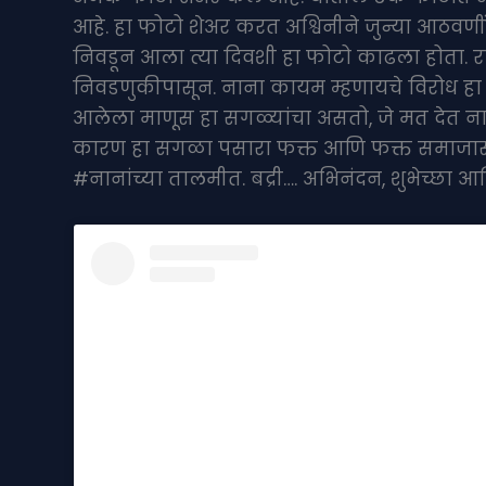
आहे. हा फोटो शेअर करत अश्विनीने जुन्या आठवणींन
निवडून आला त्या दिवशी हा फोटो काढला होता. र
निवडणुकीपासून. नाना कायम म्हणायचे विरोध हा 
आलेला माणूस हा सगळ्यांचा असतो, जे मत देत 
कारण हा सगळा पसारा फक्त आणि फक्त समाजासा
#नानांच्या तालमीत. बद्री…. अभिनंदन, शुभेच्छा आण