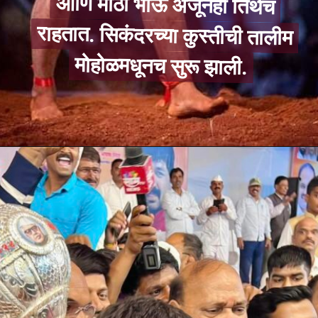
मोहोळमधूनच सुरू झाली.
मोहोळमधूनच सुरू झाली.